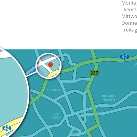
Monta
Dienst
Mittw
Donne
Freita