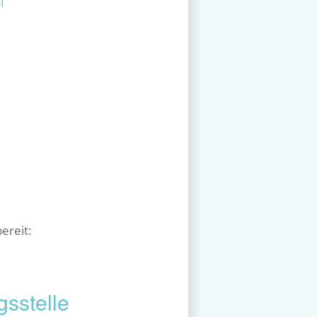
l
ereit:
s­stelle