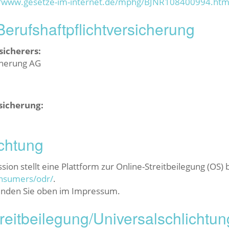
//www.gesetze-im-internet.de/mphg/BJNR108400994.htm
rufs­haftpflicht­versicherung
sicherers:
cherung AG
sicherung:
ichtung
on stellt eine Plattform zur Online-Streitbeilegung (OS) b
onsumers/odr/
.
finden Sie oben im Impressum.
reit­beilegung/Universal­schlichtung