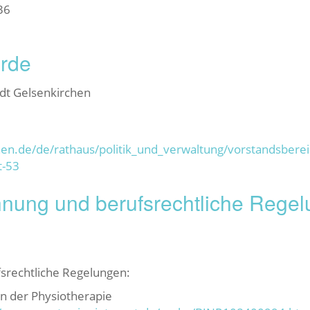
36
örde
dt Gelsenkirchen
hen.de/de/rathaus/politik_und_verwaltung/vorstandsberei
t-53
hnung und berufsrechtliche Rege
fsrechtliche Regelungen:
in der Physiotherapie