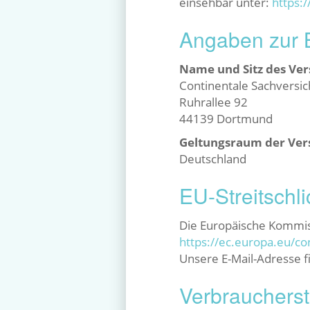
einsehbar unter:
https:
Angaben zur Be
Name und Sitz des Ver
Continentale Sachversi
Ruhrallee 92
44139 Dortmund
Geltungsraum der Ver
Deutschland
EU-Streitschl
Die Europäische Kommissi
https://ec.europa.eu/c
Unsere E-Mail-Adresse 
Verbraucher­st